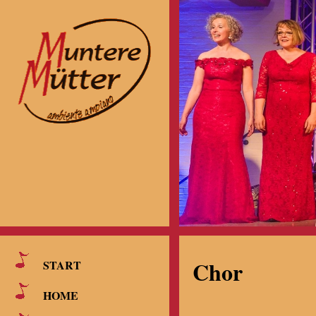
Chor
START
HOME