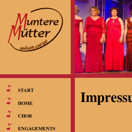
Impress
START
HOME
CHOR
ENGAGEMENTS