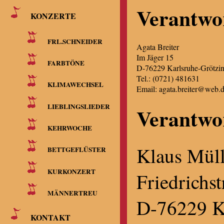
Verantwor
KONZERTE
FRL.SCHNEIDER
Agata Breiter
Im Jäger 15
FARBTÖNE
D-76229 Karlsruhe-Grötzi
Tel.: (0721) 481631
KLIMAWECHSEL
Email: agata.breiter@web.
LIEBLINGSLIEDER
Verantwor
KEHRWOCHE
Klaus Müll
BETTGEFLÜSTER
KURKONZERT
Friedrichs
MÄNNERTREU
D-76229 K
KONTAKT