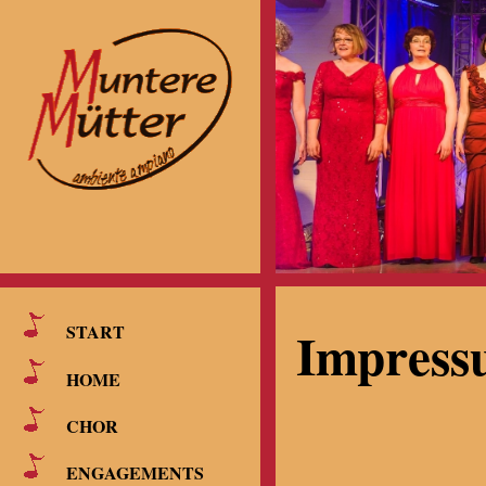
Impress
START
HOME
CHOR
ENGAGEMENTS