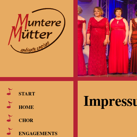
Impress
START
HOME
CHOR
ENGAGEMENTS