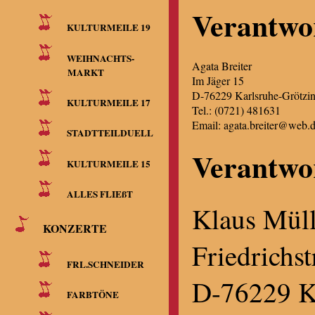
Verantwor
KULTURMEILE 19
WEIHNACHTS-
Agata Breiter
MARKT
Im Jäger 15
D-76229 Karlsruhe-Grötzi
KULTURMEILE 17
Tel.: (0721) 481631
Email: agata.breiter@web.
STADTTEILDUELL
Verantwor
KULTURMEILE 15
ALLES FLIEßT
Klaus Müll
KONZERTE
Friedrichs
FRL.SCHNEIDER
D-76229 K
FARBTÖNE