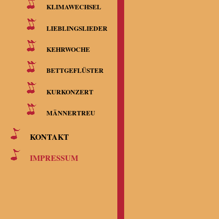
Tel.: (072
KLIMAWECHSEL
Email: kla
LIEBLINGSLIEDER
KEHRWOCHE
Hinweise:
BETTGEFLÜSTER
KURKONZERT
Diese Inte
MÄNNERTREU
gebührende
KONTAKT
Inhalt dien
IMPRESSUM
übernehmen
ausdrücklic