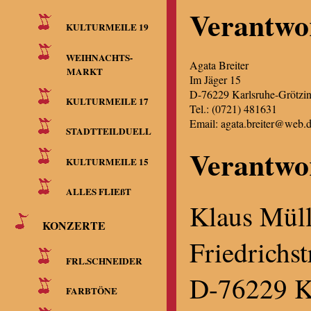
Verantwor
KULTURMEILE 19
WEIHNACHTS-
Agata Breiter
MARKT
Im Jäger 15
D-76229 Karlsruhe-Grötzi
KULTURMEILE 17
Tel.: (0721) 481631
Email: agata.breiter@web.
STADTTEILDUELL
Verantwor
KULTURMEILE 15
ALLES FLIEßT
Klaus Müll
KONZERTE
Friedrichs
FRL.SCHNEIDER
D-76229 K
FARBTÖNE