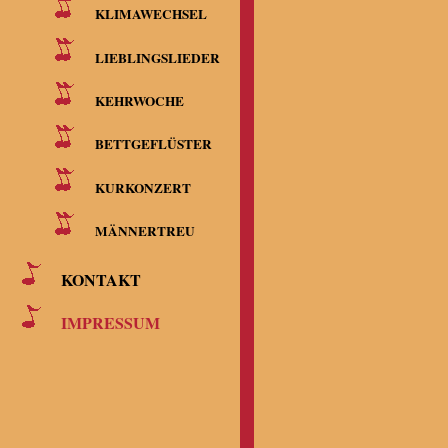
Tel.: (072
KLIMAWECHSEL
Email: kla
LIEBLINGSLIEDER
KEHRWOCHE
Hinweise:
BETTGEFLÜSTER
KURKONZERT
Diese Inte
MÄNNERTREU
gebührende
KONTAKT
Inhalt dien
IMPRESSUM
übernehmen
ausdrücklic