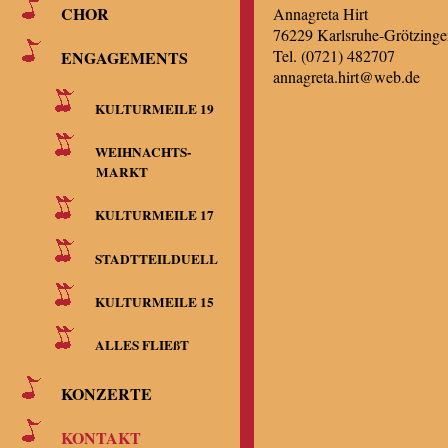
CHOR
Annagreta Hirt
76229 Karlsruhe-Grötzinge
Tel. (0721) 482707
ENGAGEMENTS
annagreta.hirt@web.de
KULTURMEILE 19
WEIHNACHTS-
MARKT
KULTURMEILE 17
STADTTEILDUELL
KULTURMEILE 15
ALLES FLIEßT
KONZERTE
KONTAKT