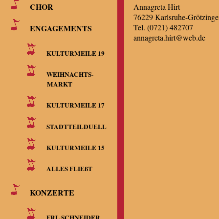
CHOR
Annagreta Hirt
76229 Karlsruhe-Grötzinge
Tel. (0721) 482707
ENGAGEMENTS
annagreta.hirt@web.de
KULTURMEILE 19
WEIHNACHTS-
MARKT
KULTURMEILE 17
STADTTEILDUELL
KULTURMEILE 15
ALLES FLIEßT
KONZERTE
FRL.SCHNEIDER