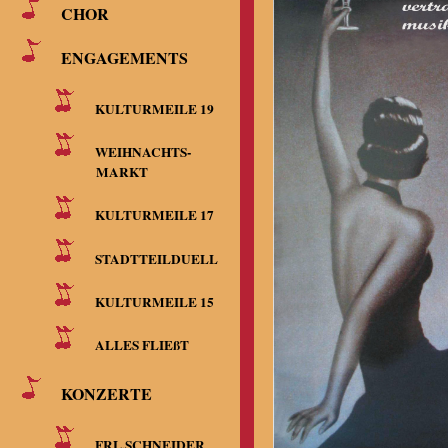
CHOR
ENGAGEMENTS
KULTURMEILE 19
WEIHNACHTS-
MARKT
KULTURMEILE 17
STADTTEILDUELL
KULTURMEILE 15
ALLES FLIEßT
KONZERTE
FRL.SCHNEIDER