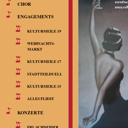
CHOR
ENGAGEMENTS
KULTURMEILE 19
WEIHNACHTS-
MARKT
KULTURMEILE 17
STADTTEILDUELL
KULTURMEILE 15
ALLES FLIEßT
KONZERTE
FRL.SCHNEIDER