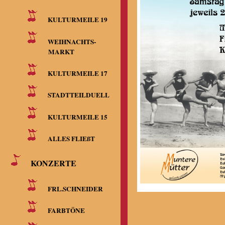
KULTURMEILE 19
WEIHNACHTS-
MARKT
KULTURMEILE 17
STADTTEILDUELL
KULTURMEILE 15
ALLES FLIEßT
KONZERTE
FRL.SCHNEIDER
FARBTÖNE