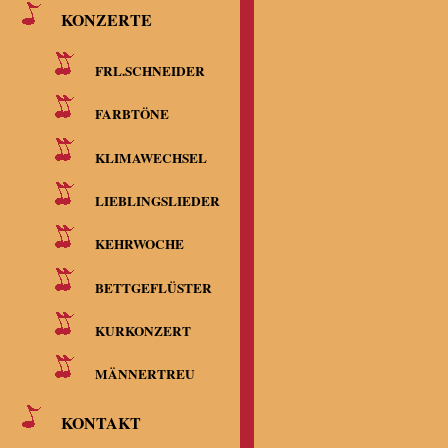
KONZERTE
FRL.SCHNEIDER
2. Sopran
FARBTÖNE
KLIMAWECHSEL
Silvia Kärc
LIEBLINGSLIEDER
Keller, Aga
KEHRWOCHE
BETTGEFLÜSTER
KURKONZERT
MÄNNERTREU
KONTAKT