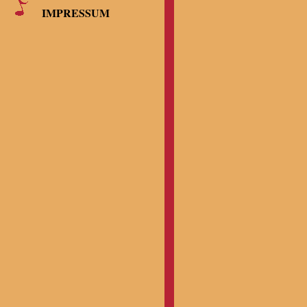
IMPRESSUM
Alt
Myriam Mau
Chorleite