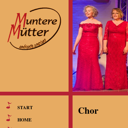
Chor
START
HOME