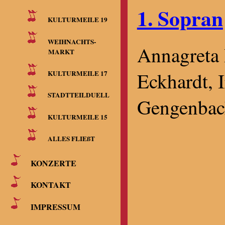
1. Sopran
KULTURMEILE 19
WEIHNACHTS-
Annagreta 
MARKT
Eckhardt, I
KULTURMEILE 17
STADTTEILDUELL
Gengenbac
KULTURMEILE 15
ALLES FLIEßT
KONZERTE
KONTAKT
IMPRESSUM