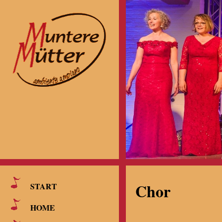
Chor
START
HOME