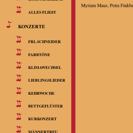
Myriam Maus, Petra Finkbe
ALLES FLIEßT
KONZERTE
Chorleiterin
FRL.SCHNEIDER
Daniela Brem-Hohenöcker
FARBTÖNE
KLIMAWECHSEL
LIEBLINGSLIEDER
KEHRWOCHE
BETTGEFLÜSTER
KURKONZERT
MÄNNERTREU