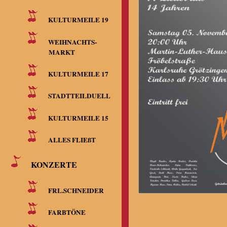
KULTURMEILE 19
WEIHNACHTS-
MARKT
KULTURMEILE 17
STADTTEILDUELL
KULTURMEILE 15
ALLES FLIEßT
KONZERTE
FRL.SCHNEIDER
FARBTÖNE