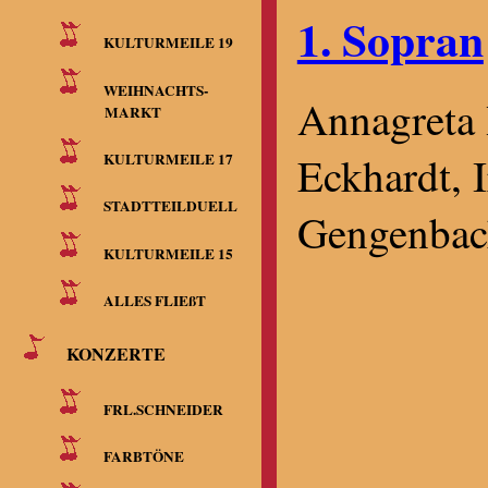
1. Sopran
KULTURMEILE 19
WEIHNACHTS-
Annagreta 
MARKT
Eckhardt, I
KULTURMEILE 17
STADTTEILDUELL
Gengenbac
KULTURMEILE 15
ALLES FLIEßT
KONZERTE
FRL.SCHNEIDER
FARBTÖNE