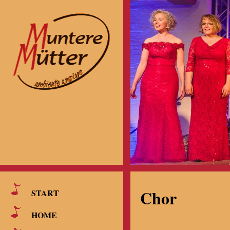
Chor
START
HOME