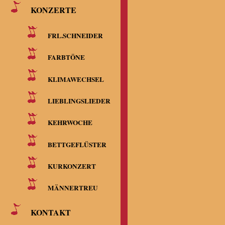
Tel.: (072
KONZERTE
Email: kla
FRL.SCHNEIDER
FARBTÖNE
Hinweise:
KLIMAWECHSEL
LIEBLINGSLIEDER
Diese Inte
KEHRWOCHE
gebührende
BETTGEFLÜSTER
Inhalt dien
KURKONZERT
übernehmen
MÄNNERTREU
ausdrücklic
KONTAKT