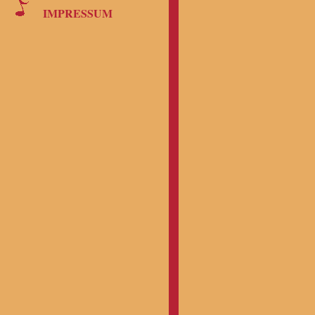
oder Richt
IMPRESSUM
und übern
(einschließ
Verlust od
bezüglich 
dieses Mate
Internetsei
Rechtsvorsc
umgehend 