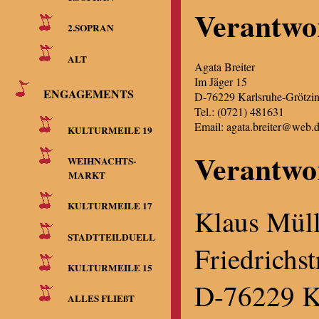
Verantwor
2.SOPRAN
ALT
Agata Breiter
Im Jäger 15
ENGAGEMENTS
D-76229 Karlsruhe-Grötzi
Tel.: (0721) 481631
Email: agata.breiter@web.
KULTURMEILE 19
Verantwor
WEIHNACHTS-
MARKT
KULTURMEILE 17
Klaus Müll
STADTTEILDUELL
Friedrichs
KULTURMEILE 15
D-76229 K
ALLES FLIEßT