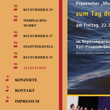
KULTURMEILE 19
WEIHNACHTS-
MARKT
KULTURMEILE 17
STADTTEILDUELL
KULTURMEILE 15
ALLES FLIEßT
KONZERTE
KONTAKT
IMPRESSUM