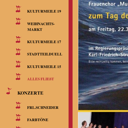
KULTURMEILE 19
WEIHNACHTS-
MARKT
KULTURMEILE 17
STADTTEILDUELL
KULTURMEILE 15
ALLES FLIEßT
KONZERTE
FRL.SCHNEIDER
FARBTÖNE