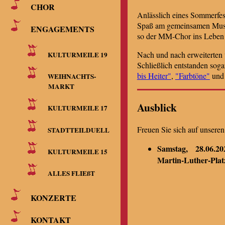
CHOR
Anlässlich eines Sommerfest
Spaß am gemeinsamen Musiz
ENGAGEMENTS
so der MM-Chor ins Leben 
Nach und nach erweiterten w
KULTURMEILE 19
Schließlich entstanden so
bis Heiter"
,
"Farbtöne"
un
WEIHNACHTS-
MARKT
Ausblick
KULTURMEILE 17
Freuen Sie sich auf unsere
STADTTEILDUELL
Samstag, 28.06.20
KULTURMEILE 15
Martin-Luther-Plat
ALLES FLIEßT
KONZERTE
KONTAKT