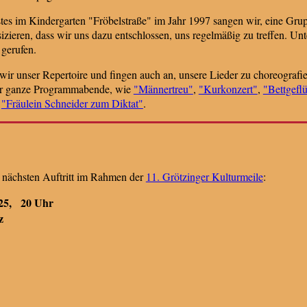
es im Kindergarten "Fröbelstraße" im Jahr 1997 sangen wir, eine Grupp
ieren, dass wir uns dazu entschlossen, uns regelmäßig zu treffen. U
gerufen.
ir unser Repertoire und fingen auch an, unsere Lieder zu choreografie
gar ganze Programmabende, wie
"Männertreu"
,
"Kurkonzert"
,
"Bettgeflü
d
"Fräulein Schneider zum Diktat"
.
n nächsten Auftritt im Rahmen der
11. Grötzinger Kulturmeile
:
25, 20 Uhr
z