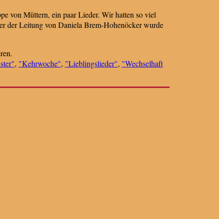
e von Müttern, ein paar Lieder. Wir hatten so viel
nter der Leitung von Daniela Brem-Hohenöcker wurde
ren.
ster"
,
"Kehrwoche"
,
"Lieblingslieder"
,
"Wechselhaft