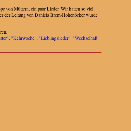
e von Müttern, ein paar Lieder. Wir hatten so viel
nter der Leitung von Daniela Brem-Hohenöcker wurde
ren.
ster"
,
"Kehrwoche"
,
"Lieblingslieder"
,
"Wechselhaft