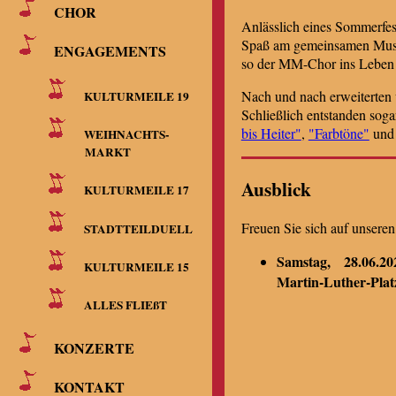
CHOR
Anlässlich eines Sommerfest
Spaß am gemeinsamen Musiz
ENGAGEMENTS
so der MM-Chor ins Leben 
Nach und nach erweiterten w
KULTURMEILE 19
Schließlich entstanden so
bis Heiter"
,
"Farbtöne"
un
WEIHNACHTS-
MARKT
Ausblick
KULTURMEILE 17
Freuen Sie sich auf unsere
STADTTEILDUELL
Samstag, 28.06.20
KULTURMEILE 15
Martin-Luther-Plat
ALLES FLIEßT
KONZERTE
KONTAKT