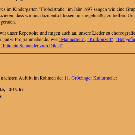
es im Kindergarten "Fröbelstraße" im Jahr 1997 sangen wir, eine Grupp
ieren, dass wir uns dazu entschlossen, uns regelmäßig zu treffen. U
gerufen.
ir unser Repertoire und fingen auch an, unsere Lieder zu choreografie
gar ganze Programmabende, wie
"Männertreu"
,
"Kurkonzert"
,
"Bettgeflü
d
"Fräulein Schneider zum Diktat"
.
n nächsten Auftritt im Rahmen der
11. Grötzinger Kulturmeile
:
25, 20 Uhr
z