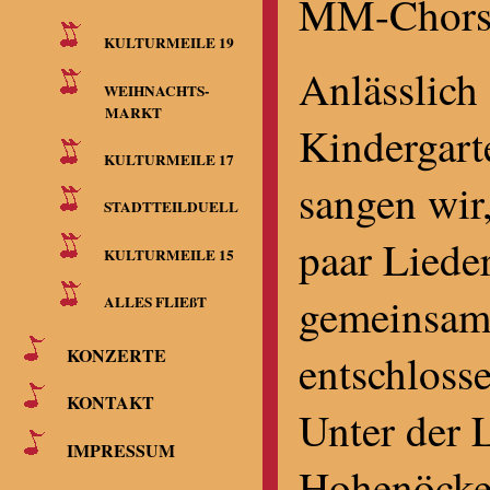
MM-Chors
KULTURMEILE 19
Anlässlich
WEIHNACHTS-
MARKT
Kindergart
KULTURMEILE 17
sangen wir
STADTTEILDUELL
paar Liede
KULTURMEILE 15
gemeinsame
ALLES FLIEßT
KONZERTE
entschlosse
KONTAKT
Unter der 
IMPRESSUM
Hohenöcke