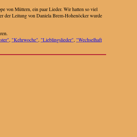
e von Müttern, ein paar Lieder. Wir hatten so viel
nter der Leitung von Daniela Brem-Hohenöcker wurde
ren.
ster"
,
"Kehrwoche"
,
"Lieblingslieder"
,
"Wechselhaft