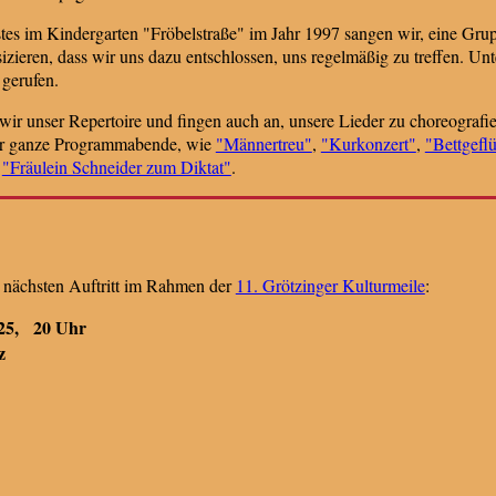
es im Kindergarten "Fröbelstraße" im Jahr 1997 sangen wir, eine Grupp
ieren, dass wir uns dazu entschlossen, uns regelmäßig zu treffen. U
gerufen.
ir unser Repertoire und fingen auch an, unsere Lieder zu choreografie
gar ganze Programmabende, wie
"Männertreu"
,
"Kurkonzert"
,
"Bettgeflü
d
"Fräulein Schneider zum Diktat"
.
n nächsten Auftritt im Rahmen der
11. Grötzinger Kulturmeile
:
25, 20 Uhr
z