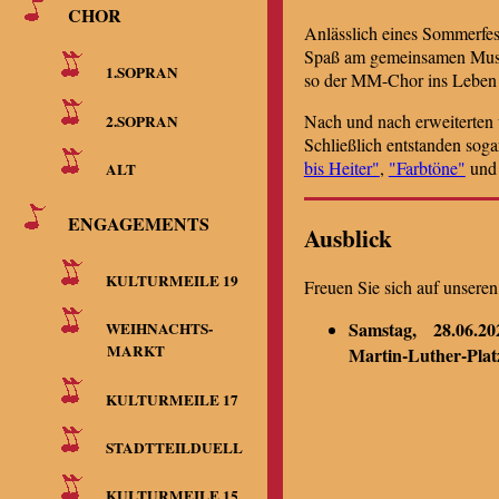
CHOR
Anlässlich eines Sommerfest
Spaß am gemeinsamen Musiz
1.SOPRAN
so der MM-Chor ins Leben 
Nach und nach erweiterten w
2.SOPRAN
Schließlich entstanden so
bis Heiter"
,
"Farbtöne"
un
ALT
ENGAGEMENTS
Ausblick
KULTURMEILE 19
Freuen Sie sich auf unsere
Samstag, 28.06.20
WEIHNACHTS-
MARKT
Martin-Luther-Plat
KULTURMEILE 17
STADTTEILDUELL
KULTURMEILE 15