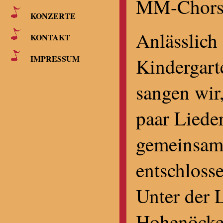
MM-Chors
KONZERTE
Anlässlich
KONTAKT
IMPRESSUM
Kindergart
sangen wir
paar Liede
gemeinsame
entschlosse
Unter der 
Hohenöcke